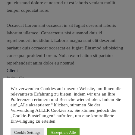
qui eiusmod dolore et nostrud ut est laboris veniam mollit
tempor cupidatat irure.
Occaecat Lorem sint occaecat in sit fugiat deserunt laboris
laborum ullamco. Consectetur nisi eiusmod duis id
reprehenderit incididunt. Laboris magna sunt elit deserunt
pariatur quis occaecat occaecat ea fugiat. Eiusmod adipisicing
consequat proident Lorem. Nulla exercitation sit pariatur
reprehenderit anim dolor eu nostrud.
Client
Indux Co
Category
Wir verwenden Cookies auf unserer Website, um Ihnen die
Construction
relevanteste Erfahrung zu bieten, indem wir uns an Ihre
Präferenzen erinnern und Besuche wiederholen. Indem Sie
Date
auf „Alle akzeptieren“ klicken, stimmen Sie der
10th April, 2019
Verwendung ALLER Cookies zu. Sie können jedoch die
„Cookie-Einstellungen“ aufrufen, um eine kontrollierte
Client
Einwilligung zu erteilen.
Indux Co
Cookie Settings
Akzeptiere Alle