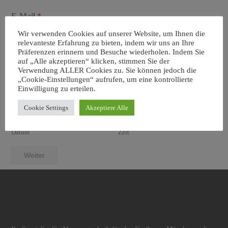
E-Mail
*
Wir verwenden Cookies auf unserer Website, um Ihnen die
relevanteste Erfahrung zu bieten, indem wir uns an Ihre
Präferenzen erinnern und Besuche wiederholen. Indem Sie
Telefon
*
auf „Alle akzeptieren“ klicken, stimmen Sie der
Verwendung ALLER Cookies zu. Sie können jedoch die
„Cookie-Einstellungen“ aufrufen, um eine kontrollierte
Einwilligung zu erteilen.
Datum/Zeit
Cookie Settings
Akzeptiere Alle
Datum
Zeit
Weiter