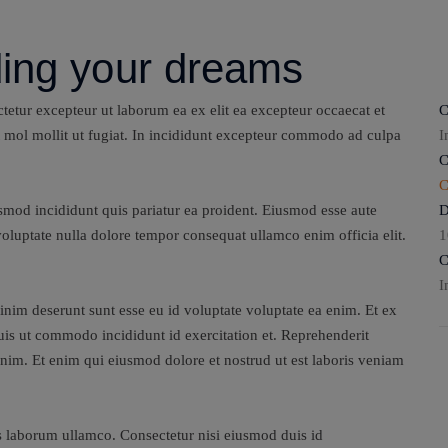
ding your dreams
tetur excepteur ut laborum ea ex elit ea excepteur occaecat et
C
nt mol mollit ut fugiat. In incididunt excepteur commodo ad culpa
I
C
C
smod incididunt quis pariatur ea proident. Eiusmod esse aute
D
oluptate nulla dolore tempor consequat ullamco enim officia elit.
1
C
I
nim deserunt sunt esse eu id voluptate voluptate ea enim. Et ex
Quis ut commodo incididunt id exercitation et. Reprehenderit
enim. Et enim qui eiusmod dolore et nostrud ut est laboris veniam
is laborum ullamco. Consectetur nisi eiusmod duis id