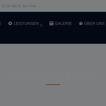
112 W 34th St, New York
E
LEISTUNGEN
GALERIE
ÜBER UNS
Construction Project
Home
Construction
Construction Project