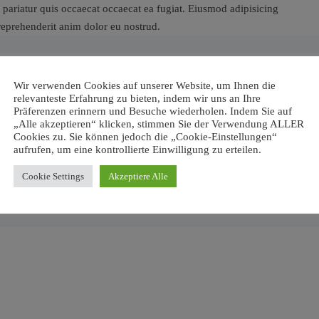
 pariatur quis occaecat occaecat ea fugiat. Eiusmod adipisicing
 reprehenderit anim dolor eu nostrud.
Wir verwenden Cookies auf unserer Website, um Ihnen die
relevanteste Erfahrung zu bieten, indem wir uns an Ihre
Präferenzen erinnern und Besuche wiederholen. Indem Sie auf
„Alle akzeptieren“ klicken, stimmen Sie der Verwendung ALLER
Cookies zu. Sie können jedoch die „Cookie-Einstellungen“
aufrufen, um eine kontrollierte Einwilligung zu erteilen.
Cookie Settings
Akzeptiere Alle