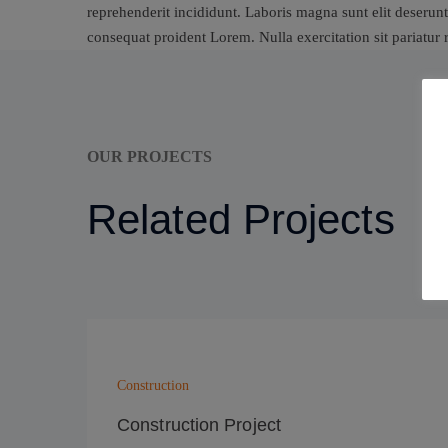
reprehenderit incididunt. Laboris magna sunt elit deserunt
consequat proident Lorem. Nulla exercitation sit pariatur
OUR PROJECTS
Related Projects
Construction
Construction Project