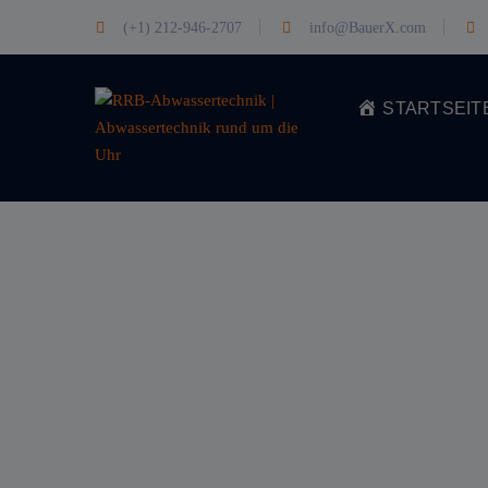
(+1) 212-946-2707
info@BauerX.com
STARTSEIT