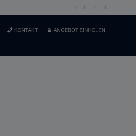
Facebook
Twitter
LinkedIn
Instagram
Profile
Profile
Profile
Profile
KONTAKT
ANGEBOT EINHOLEN