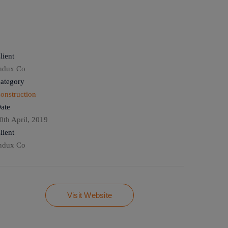
lient
ndux Co
ategory
onstruction
ate
0th April, 2019
lient
ndux Co
Visit Website