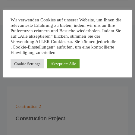
Visit Website
Wir verwenden Cookies auf unserer Website, um Ihnen die
relevanteste Erfahrung zu bieten, indem wir uns an Ihre
Präferenzen erinnern und Besuche wiederholen. Indem Sie
auf „Alle akzeptieren“ klicken, stimmen Sie der
Verwendung ALLER Cookies zu. Sie können jedoch die
OUR PROJECTS
„Cookie-Einstellungen“ aufrufen, um eine kontrollierte
Einwilligung zu erteilen.
Related Projects
Cookie Settings
Akzeptiere Alle
Construction-2
Construction Project