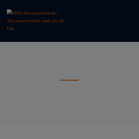
group2
Home
Archive by "group2"