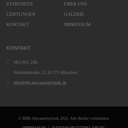
STARTSEITE
ÜBER UNS
LEISTUNGEN
GALERIE
KONTAKT
IMPRESSUM
KONTAKT
MO-SO: 24h
Würmtalstraße 22, 81375 München
info@rrb-abwassertechnik.de
© RRB-Abwassertechnik 2022. Alle Rechte vorbehalten.
IMPRESSUM
DATENSCHUTZERKLÄRUNG